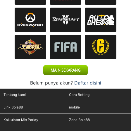
MAIN SEKARANG
Belum punya akun?
Daftar disini
Tentang kami
Cara Betting
Link Bola88
mobile
Kalkulator Mix Parlay
Zona Bola88