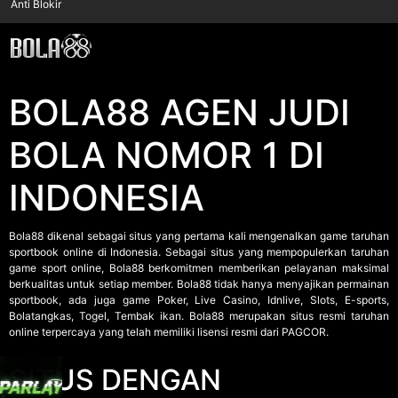
Anti Blokir
BOLA88 AGEN JUDI
BOLA NOMOR 1 DI
INDONESIA
Bola88
dikenal sebagai situs yang pertama kali mengenalkan game taruhan
sportbook online di Indonesia. Sebagai situs yang mempopulerkan taruhan
game sport online, Bola88 berkomitmen memberikan pelayanan maksimal
berkualitas untuk setiap member. Bola88 tidak hanya menyajikan permainan
sportbook, ada juga game Poker, Live Casino, Idnlive, Slots, E-sports,
Bolatangkas, Togel, Tembak ikan. Bola88 merupakan situs resmi taruhan
online terpercaya yang telah memiliki lisensi resmi dari PAGCOR.
SITUS DENGAN