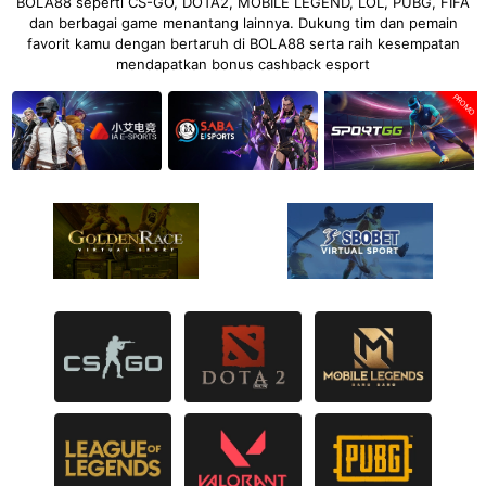
BOLA88 seperti CS-GO, DOTA2, MOBILE LEGEND, LOL, PUBG, FIFA
dan berbagai game menantang lainnya. Dukung tim dan pemain
favorit kamu dengan bertaruh di BOLA88 serta raih kesempatan
mendapatkan bonus cashback esport
PROMO